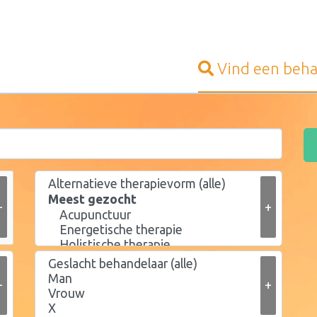
Vind een
beha
+
+
+
+