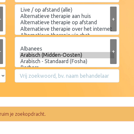
+
+
+
+
ruim je zoekopdracht.