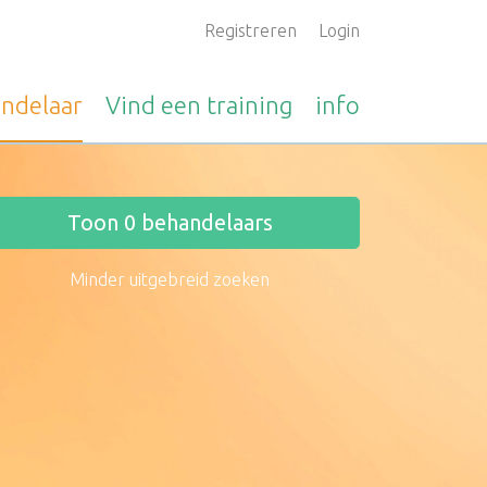
Registreren
Login
ndelaar
Vind een
training
info
Toon
0
behandelaars
Minder uitgebreid zoeken