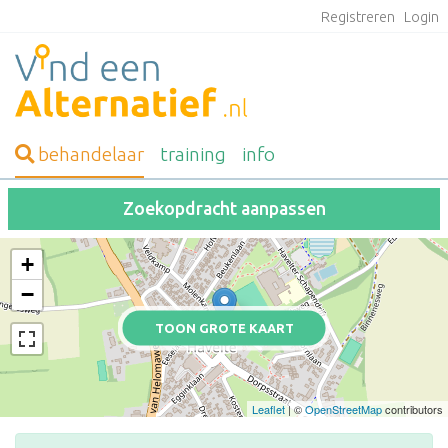
Registreren
Login
behandelaar
training
info
Zoekopdracht aanpassen
+
−
TOON GROTE KAART
Leaflet
| ©
OpenStreetMap
contributors