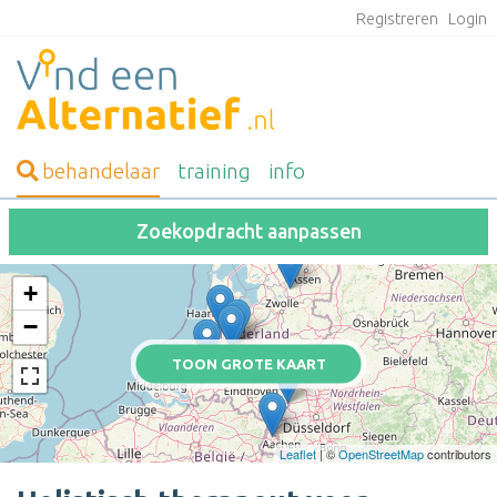
Registreren
Login
behandelaar
training
info
Zoekopdracht aanpassen
+
−
TOON GROTE KAART
Leaflet
| ©
OpenStreetMap
contributors