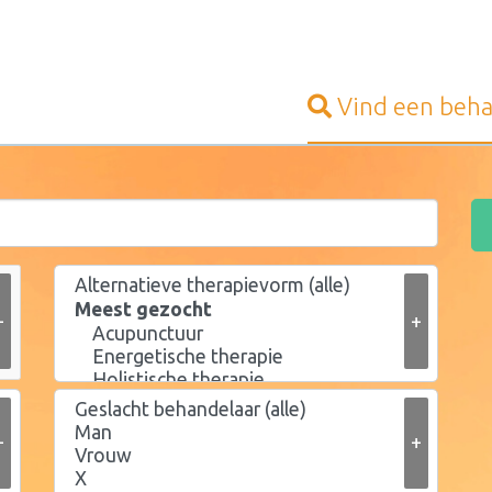
Vind een
beha
+
+
+
+