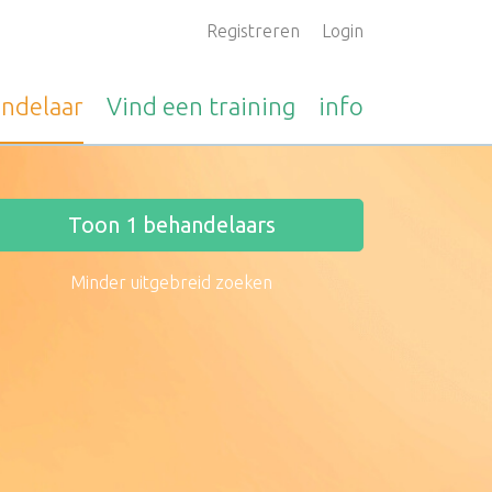
Registreren
Login
ndelaar
Vind een
training
info
Toon
1
behandelaars
Minder uitgebreid zoeken