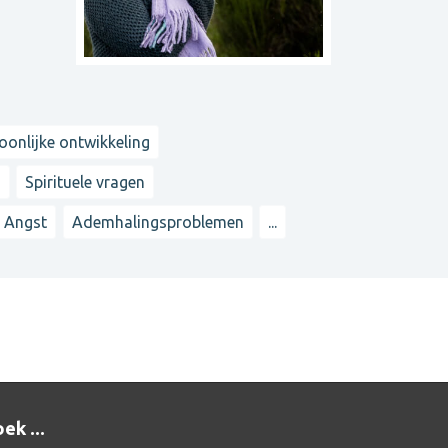
oonlijke ontwikkeling
n
Spirituele vragen
Angst
Ademhalingsproblemen
...
ek ...