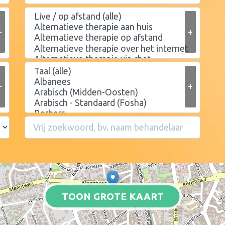
+
+
+
+
TOON GROTE KAART