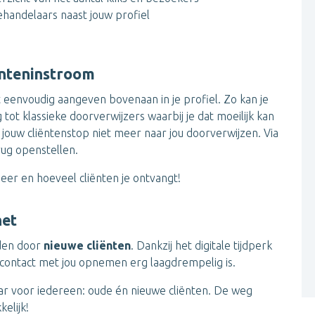
handelaars naast jouw profiel
iënteninstroom
at eenvoudig aangeven bovenaan in je profiel. Zo kan je
 tot klassieke doorverwijzers waarbij je dat moeilijk kan
 jouw cliëntenstop niet meer naar jou doorverwijzen. Via
rug openstellen.
neer en hoeveel cliënten je ontvangt!
net
rden door
nieuwe cliënten
. Dankzij het digitale tijdperk
t contact met jou opnemen erg laagdrempelig is.
baar voor iedereen: oude én nieuwe cliënten. De weg
elijk!