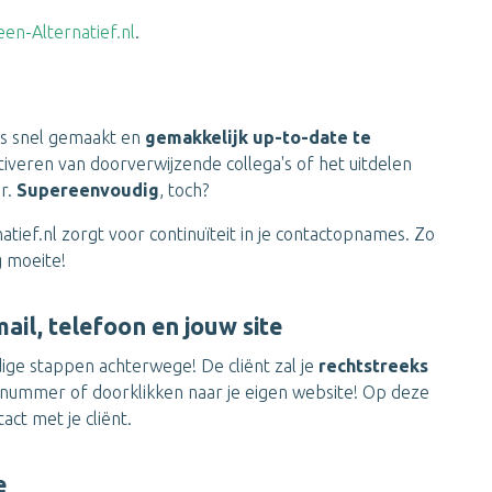
-een-Alternatief.nl
.
 is snel gemaakt en
gemakkelijk up-to-date te
tiveren van doorverwijzende collega's of het uitdelen
ar.
Supereenvoudig
, toch?
atief.nl zorgt voor continuïteit in je contactopnames. Zo
g moeite!
mail, telefoon en jouw site
dige stappen achterwege! De cliënt zal je
rechtstreeks
nnummer of doorklikken naar je eigen website! Op deze
ct met je cliënt.
e