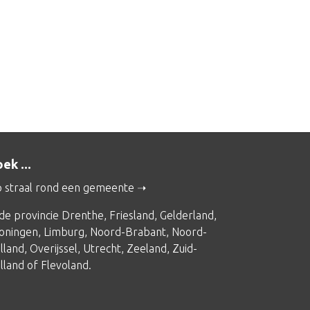
ek ...
 straal rond een gemeente
 de provincie
Drenthe
,
Friesland
,
Gelderland
,
oningen
,
Limburg
,
Noord-Brabant
,
Noord-
lland
,
Overijssel
,
Utrecht
,
Zeeland
,
Zuid-
lland
of
Flevoland
.