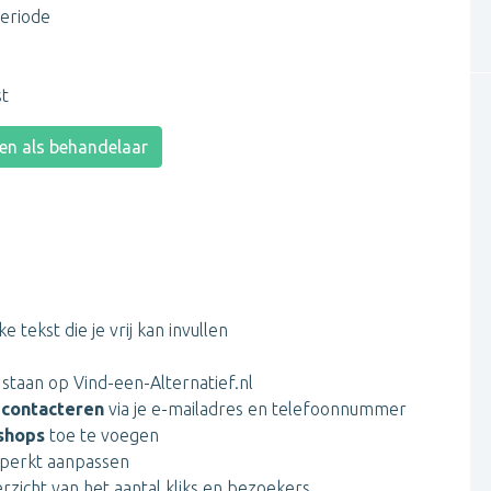
eriode
st
n als behandelaar
e tekst die je vrij kan invullen
 staan op Vind-een-Alternatief.nl
 contacteren
via je e-mailadres en telefoonnummer
shops
toe te voegen
beperkt aanpassen
rzicht van het aantal kliks en bezoekers