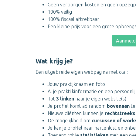
Geen verborgen kosten en geen opzegp
100% veilig
100% fiscaal aftrekbaar
Een kleine prijs voor een grote opbreng
Aanmelde
Wat krijg je?
Een uitgebreide eigen webpagina met o.a.:
Jouw praktijknaam en foto
Al je praktijkinformatie en een persoonlijk
Tot
3 linken
naar je eigen website(s)
Je profiel komt ad random
bovenaan
te
Nieuwe cliënten kunnen je
rechtstreeks
De mogelijkheid om
cursussen of work
Je kan je profiel naar hartenlust en on
Toegang tot je
statistieken
met een ove