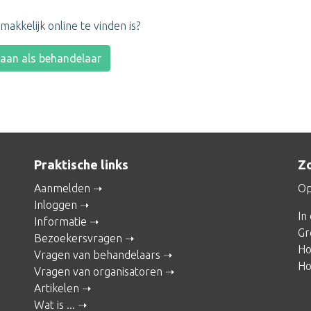
akkelijk online te vinden is?
 aan als behandelaar
Praktische links
Zo
Aanmelden
Op
Inloggen
In
Informatie
Gr
Bezoekersvragen
Ho
Vragen van behandelaars
Ho
Vragen van organisatoren
Artikelen
Wat is ...